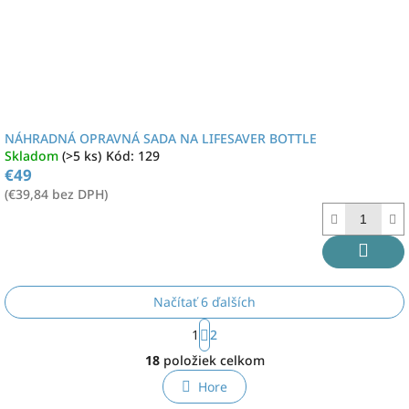
NÁHRADNÁ OPRAVNÁ SADA NA LIFESAVER BOTTLE
Skladom
(>5 ks)
Kód:
129
€49
(€39,84 bez DPH)
Načítať 6 ďalších
S
1
2
t
O
r
18
položiek celkom
v
á
l
n
Hore
á
k