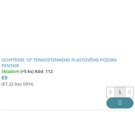
r
v
o
d
u
k
t
o
v
UCHYTENIE 10” TENKOSTENNÉHO PLASTOVÉHO PÚZDRA
PENTAIR
Skladom
(>5 ks)
Kód:
112
€9
(€7,32 bez DPH)