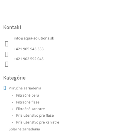
o
d
v
a
a
c
Z
n
i
á
i
e
Kontakt
p
e
p
ä
r
info
@
aqua-solutions.sk
t
v
i
k
+421 905 945 333 ‭
e
y
+421 902 592 045‬
v
ý
p
i
Kategórie
s
u
Príručné zariadenia
Filtračné perá
Filtračné fľaše
Filtračné kanistre
Príslušenstvo pre fľaše
Príslušenstvo pre kanistre
Solárne zariadenia