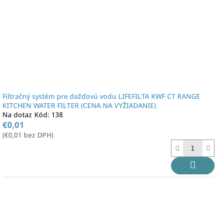
r
v
o
d
u
k
t
o
v
Filtračný systém pre dažďovú vodu LIFEFILTA KWF CT RANGE
KITCHEN WATER FILTER (CENA NA VYŽIADANIE)
Na dotaz
Kód:
138
€0,01
(€0,01 bez DPH)