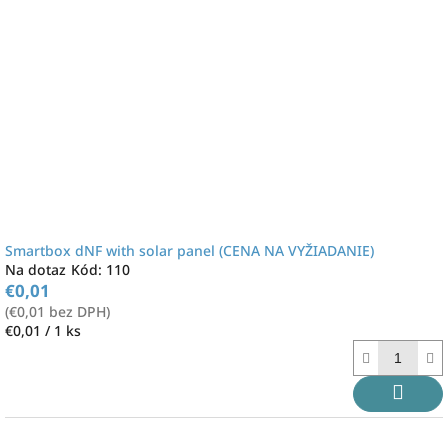
Smartbox dNF with solar panel (CENA NA VYŽIADANIE)
Na dotaz
Kód:
110
€0,01
(€0,01 bez DPH)
Jednotková
€0,01 / 1 ks
cena: