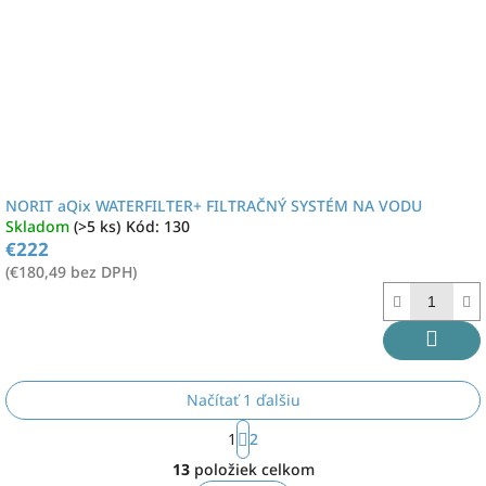
NORIT aQix WATERFILTER+ FILTRAČNÝ SYSTÉM NA VODU
Skladom
(>5 ks)
Kód:
130
€222
(€180,49 bez DPH)
Načítať 1 ďalšiu
S
1
2
t
O
r
13
položiek celkom
v
á