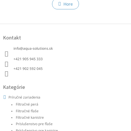
l
n
Hore
á
k
o
d
v
a
a
c
Z
n
i
á
i
e
Kontakt
p
e
p
ä
r
info
@
aqua-solutions.sk
t
v
i
k
+421 905 945 333 ‭
e
y
+421 902 592 045‬
v
ý
p
i
Kategórie
s
u
Príručné zariadenia
Filtračné perá
Filtračné fľaše
Filtračné kanistre
Príslušenstvo pre fľaše
Príslušenstvo pre kanistre