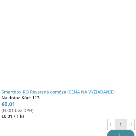
Smartbox RO Reverzná osmóza (CENA NA VYŽIADANIE)
Na dotaz
Kód:
113
€0,01
(€0,01 bez DPH)
Jednotková
€0,01 / 1 ks
cena: