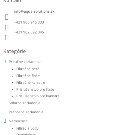
Kontakt
p
ä
info
@
aqua-solutions.sk
t
i
+421 905 945 333 ‭
e
+421 902 592 045‬
Kategórie
Príručné zariadenia
Filtračné perá
Filtračné fľaše
Filtračné kanistre
Príslušenstvo pre fľaše
Príslušenstvo pre kanistre
Solárne zariadenia
Prenosné zariadenia
Nemocnice
Filtrácia vody
Dezinfekcia