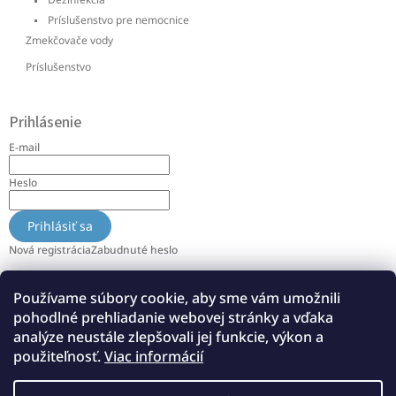
Príslušenstvo pre nemocnice
Zmekčovače vody
Príslušenstvo
Prihlásenie
E-mail
Heslo
Prihlásiť sa
Nová registrácia
Zabudnuté heslo
Používame súbory cookie, aby sme vám umožnili
Info
pohodlné prehliadanie webovej stránky a vďaka
O nás
analýze neustále zlepšovali jej funkcie, výkon a
použiteľnosť.
Viac informácií
Referencie
Všeobecné obchodné podmienky a reklamácie