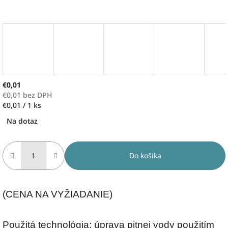
€0,01
€0,01 bez DPH
Jednotková
€0,01 / 1 ks
cena:
Na dotaz
Do košíka
(CENA NA VYŽIADANIE)
Použitá technológia: úprava pitnej vody použitím