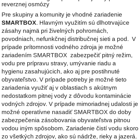
reverznej osmózy
Pre skupiny a komunity je vhodné zariadenie
SMARTBOX
. Hlavným využitím sú dlhotrvajúce
zásahy najmä pri živelných pohromách,
povodniach, nefunkčnej distribučnej sieti a pod. V
prípade prítomnosti vodného zdroja je možné
zariadením SMARTBOX zabezpečiť pitný režim,
vodu pre prípravu stravy, umývanie riadu a
hygienu zasahujúcich, ako aj pre postihnuté
obyvateľstvo. V prípade potreby je možné tieto
zariadenia využiť aj v oblastiach s akútnym
nedostatkom pitnej vody z dôvodu kontaminácie
vodných zdrojov. V prípade mimoriadnej udalosti je
možné operatívne nasadiť SMARTBOX do doby
zabezpečenia zásobovania obyvateľstva pitnou
vodou iným spôsobom. Zariadenie čistí vodu skoro
zo všetkých zdrojov, ako sú nádrže, rieky a jazerá.