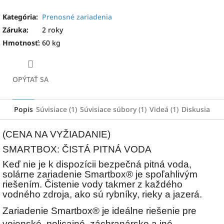
Kategória
:
Prenosné zariadenia
Záruka
:
2 roky
Hmotnosť
:
60 kg
OPÝTAŤ SA
Popis
Súvisiace (1)
Súvisiace súbory (1)
Videá (1)
Diskusia
(CENA NA VYŽIADANIE)
SMARTBOX: ČISTÁ PITNÁ VODA
Keď nie je k dispozícii bezpečná pitná voda,
solárne zariadenie Smartbox® je spoľahlivým
riešením. Čistenie vody takmer z každého
vodného zdroja, ako sú rybníky, rieky a jazerá.
Zariadenie Smartbox® je ideálne riešenie pre
vojenské, policajné, záchranárske a iné