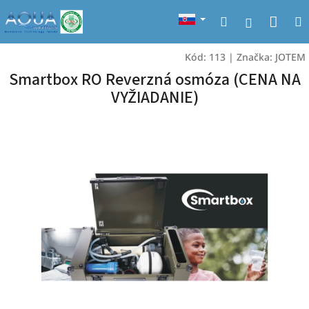
Prejsť
Nák
Hľadať
na
Prihlásen
obsah
koší
Kód:
113
|
Značka:
JOTEM
Smartbox RO Reverzná osmóza (CENA NA
VYŽIADANIE)