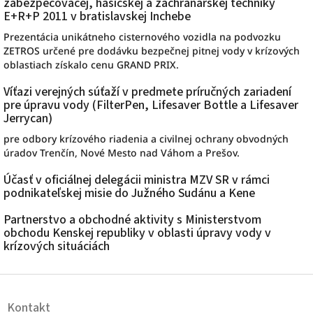
zabezpečovacej, hasičskej a záchranárskej techniky
E+R+P 2011 v bratislavskej Inchebe
Prezentácia
unikátneho cisternového vozidla na podvozku
ZETROS
určené pre dodávku bezpečnej pitnej vody v krízových
oblastiach získalo cenu GRAND PRIX.
Víťazi verejných súťaží v predmete príručných zariadení
pre úpravu vody (FilterPen, Lifesaver Bottle a Lifesaver
Jerrycan)
pre odbory krízového riadenia a civilnej ochrany obvodných
úradov Trenčín, Nové Mesto nad Váhom a Prešov.
Účasť v oficiálnej delegácii ministra MZV SR v rámci
podnikateľskej misie do Južného Sudánu a Kene
Partnerstvo a obchodné aktivity s Ministerstvom
obchodu Kenskej republiky v oblasti úpravy vody v
krízových situáciách
Z
á
Kontakt
p