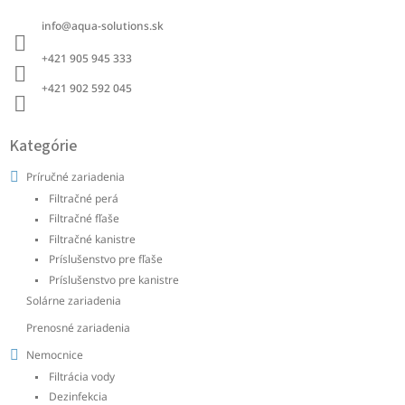
ä
info
@
aqua-solutions.sk
t
i
+421 905 945 333 ‭
e
+421 902 592 045‬
Kategórie
Príručné zariadenia
Filtračné perá
Filtračné fľaše
Filtračné kanistre
Príslušenstvo pre fľaše
Príslušenstvo pre kanistre
Solárne zariadenia
Prenosné zariadenia
Nemocnice
Filtrácia vody
Dezinfekcia