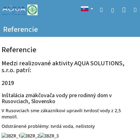
Prejsť
Nák
Hľadať
na
Prihlásen
obsah
koší
Referencie
Referencie
Medzi realizované aktivity AQUA SOLUTIONS,
s.r.o. patrí:
2019
Inštalácia zmäkčovača vody pre rodinný dom v
Rusovciach, Slovensko
V Rusovciach sme zákazníkovi upravili tvrdosť vody z 2,5
mmol/l.
Odstránené problémy: tvrdá voda, nešistoty