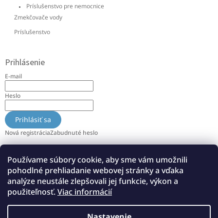
Príslušenstvo pre nemocnice
Zmekčovače vody
Príslušenstvo
Prihlásenie
E-mail
Heslo
Prihlásiť sa
Nová registrácia
Zabudnuté heslo
Používame súbory cookie, aby sme vám umožnili
Info
pohodlné prehliadanie webovej stránky a vďaka
O nás
analýze neustále zlepšovali jej funkcie, výkon a
použiteľnosť.
Viac informácií
Referencie
Všeobecné obchodné podmienky a reklamácie
Podmienky ochrany osobných údajov
Nastavenie