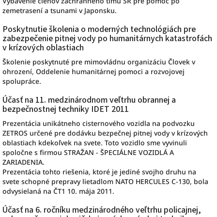
Vybavenie členov záchranného tímu SR pre pomoc po
zemetrasení a tsunami v Japonsku.
Poskytnutie školenia o moderných technológiách pre
zabezpečenie pitnej vody po humanitárnych katastrofách
v krízových oblastiach
Školenie poskytnuté pre mimovládnu organizáciu Človek v
ohrození, Oddelenie humanitárnej pomoci a rozvojovej
spolupráce.
Účasť na 11. medzinárodnom veľtrhu obrannej a
bezpečnostnej techniky IDET 2011
Prezentácia unikátneho cisternového vozidla na podvozku
ZETROS určené pre dodávku bezpečnej pitnej vody v krízových
oblastiach kdekoľvek na svete. Toto vozidlo sme vyvinuli
spoločne s firmou STRAŽAN - ŠPECIÁLNE VOZIDLÁ A
ZARIADENIA.
Prezentácia tohto riešenia, ktoré je jediné svojho druhu na
svete schopné prepravy lietadlom NATO HERCULES C-130, bola
odvysielaná na ČT1 10. mája 2011.
Účasť na 6. ročníku medzinárodného veľtrhu policajnej,